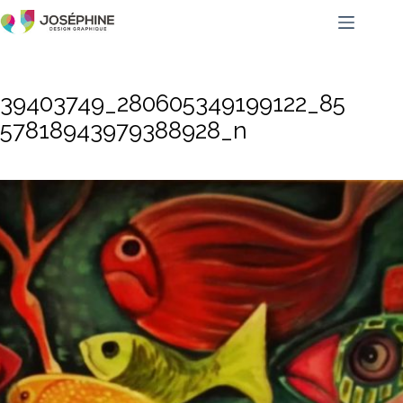
39403749_280605349199122_85
57818943979388928_n