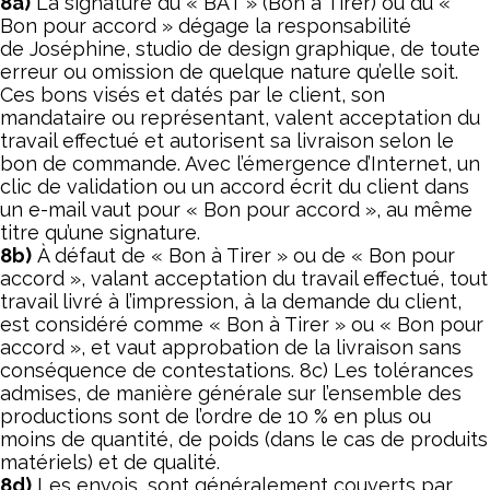
8a)
La signature du « BAT » (Bon à Tirer) ou du «
Bon pour accord » dégage la responsabilité
de Joséphine, studio de design graphique, de toute
erreur ou omission de quelque nature qu’elle soit.
Ces bons visés et datés par le client, son
mandataire ou représentant, valent acceptation du
travail effectué et autorisent sa livraison selon le
bon de commande. Avec l’émergence d’Internet, un
clic de validation ou un accord écrit du client dans
un e-mail vaut pour « Bon pour accord », au même
titre qu’une signature.
8b)
À défaut de « Bon à Tirer » ou de « Bon pour
accord », valant acceptation du travail effectué, tout
travail livré à l’impression, à la demande du client,
est considéré comme « Bon à Tirer » ou « Bon pour
accord », et vaut approbation de la livraison sans
conséquence de contestations. 8c) Les tolérances
admises, de manière générale sur l’ensemble des
productions sont de l’ordre de 10 % en plus ou
moins de quantité, de poids (dans le cas de produits
matériels) et de qualité.
8d)
Les envois, sont généralement couverts par