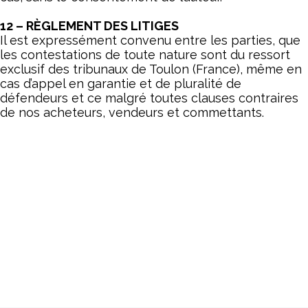
12 – RÈGLEMENT DES LITIGES
Il est expressément convenu entre les parties, que
les contestations de toute nature sont du ressort
exclusif des tribunaux de Toulon (France), même en
cas d’appel en garantie et de pluralité de
défendeurs et ce malgré toutes clauses contraires
de nos acheteurs, vendeurs et commettants.
13 – CONTRIBUTION À LA MAISON DES ARTISTES
Toute personne physique ou morale,
indépendamment de la forme juridique ou de l’objet
social de cette dernière, qui procède à titre
principal ou à titre accessoire à l’exploitation
commerciale ou à la diffusion d’œuvres originales
graphiques et plastiques est concernée par les
obligations des diffuseurs en œuvres originales au
regard du régime de sécurité sociale des artistes
auteurs (MDA). Cette contribution est indépendante
des honoraires versés à Joséphine, studio de design
graphique et s’élève à 1,1 % des rémunérations HT
versées.