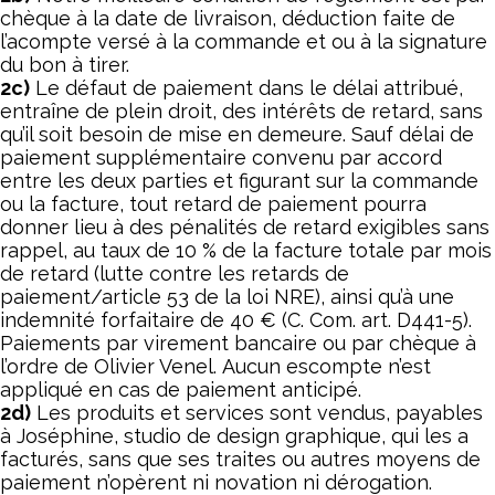
chèque à la date de livraison, déduction faite de
l’acompte versé à la commande et ou à la signature
du bon à tirer.
2c)
Le défaut de paiement dans le délai attribué,
entraîne de plein droit, des intérêts de retard, sans
qu’il soit besoin de mise en demeure. Sauf délai de
paiement supplémentaire convenu par accord
entre les deux parties et figurant sur la commande
ou la facture, tout retard de paiement pourra
donner lieu à des pénalités de retard exigibles sans
rappel, au taux de 10 % de la facture totale par mois
de retard (lutte contre les retards de
paiement/article 53 de la loi NRE), ainsi qu’à une
indemnité forfaitaire de 40 € (C. Com. art. D441-5).
Paiements par virement bancaire ou par chèque à
l’ordre de Olivier Venel. Aucun escompte n’est
appliqué en cas de paiement anticipé.
2d)
Les produits et services sont vendus, payables
à Joséphine, studio de design graphique, qui les a
facturés, sans que ses traites ou autres moyens de
paiement n’opèrent ni novation ni dérogation.