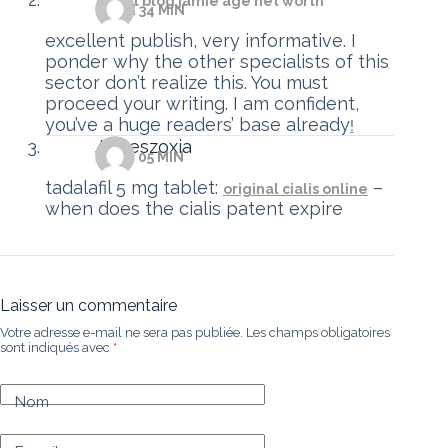
travel blog jamie age net worth
/22 H 34 MIN
excellent publish, very informative. I
ponder why the other specialists of this
sector don’t realize this. You must
proceed your writing. I am confident,
you’ve a huge readers’ base already
!
Jameszoxia
/14 H 05 MIN
tadalafil 5 mg tablet:
–
original cialis online
when does the cialis patent expire
Laisser un commentaire
Votre adresse e-mail ne sera pas publiée.
Les champs obligatoires
sont indiqués avec
*
Nom